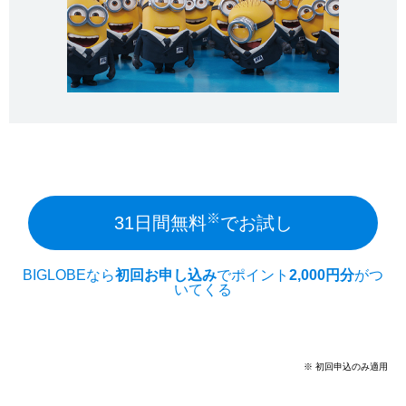
※
31日間無料
でお試し
BIGLOBEなら
初回お申し込み
でポイント
2,000円分
がつ
いてくる
※ 初回申込のみ適用