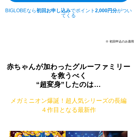
BIGLOBEなら
初回お申し込み
でポイント
2,000円分
がつい
てくる
※ 初回申込のみ適用
赤ちゃんが加わったグルーファミリー
を救うべく
“超変身”したのは…
メガミニオン爆誕！超人気シリーズの長編
４作目となる最新作