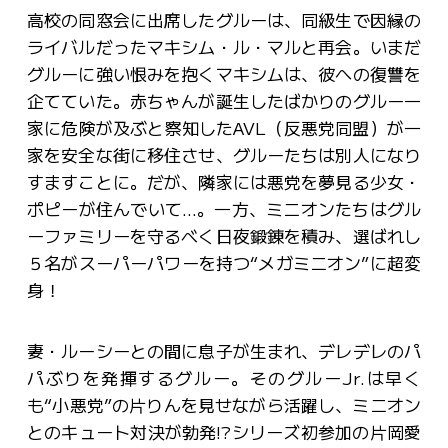
高校の同窓会に出席したグルーは、同級生で因縁の
ライバルだったマキシム・ル・マルと再会。いまだ
グルーに強い恨みを抱くマキシムは、彼への復讐を
企てていた。赤ちゃんが誕生したばかりのグルー一
家に危険が及ぶと察知したAVL（反悪党同盟）が一
家を安全な街に移住させ、グルーたちは別人になり
すますことに。だが、隣家には悪党を夢見る少女・
ポピーが住んでいて…。一方、ミニオンたちはグル
ーファミリーを守るべく日夜鍛錬を積み、選ばれし
５名がスーパーパワーを持つ“メガミニオン”に超変
身！
妻・ルーシーとの間に息子が生まれ、デレデレのパ
パぶりを発揮するグルー。そのグルーJr.は早く
も“小悪党”の片りんを見せながら活躍し、ミニオン
とのキュート対決が勃発!?シリーズ初参加の片岡愛