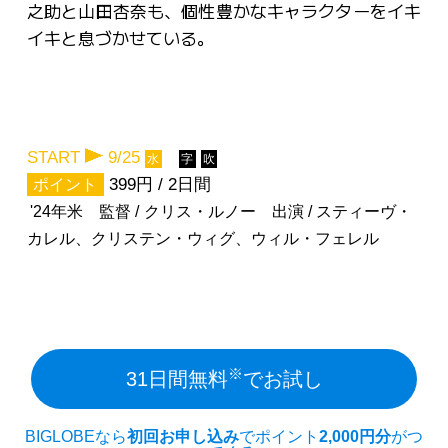
之助と山田杏奈も、個性豊かなキャラクターをイキ
イキと息づかせている。
START
9/25
水
字
吹
399円 / 2日間
ポイント
'24年米 監督 / クリス・ルノー 出演 / スティーヴ・
カレル、クリステン・ウィグ、ウィル・フェレル
※
31日間無料
でお試し
BIGLOBEなら
初回お申し込み
でポイント
2,000円分
がつ