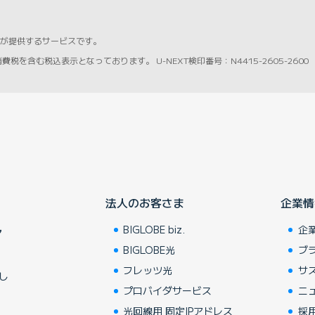
NEXTが提供するサービスです。
を含む税込表示となっております。 U-NEXT検印番号：N4415-2605-2600
法人のお客さま
企業情
BIGLOBE biz.
企
ア
BIGLOBE光
ブ
フレッツ光
サ
し
プロバイダサービス
ニ
光回線用 固定IPアドレス
採